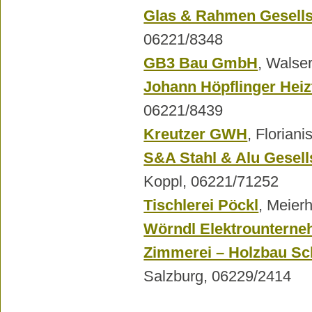
Glas & Rahmen Gesells
06221/8348
GB3 Bau GmbH
, Walse
Johann Höpflinger Heiz
06221/8439
Kreutzer GWH
, Florian
S&A Stahl & Alu Gesell
Koppl, 06221/71252
Tischlerei Pöckl
, Meier
Wörndl Elektrountern
Zimmerei – Holzbau S
Salzburg, 06229/2414